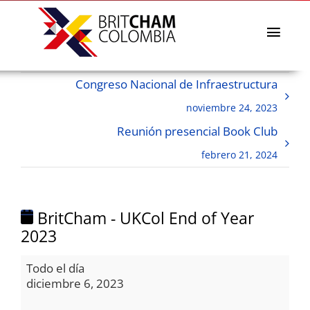
Skip
to
content
Toggl
Navig
La Cámara
Congreso Nacional de Infraestructura
Directorio afiliados
noviembre 24, 2023
Eventos & Noticias
Reunión presencial Book Club
BritCham Academy
febrero 21, 2024
Misiones comerciales
Premios Lazos a la Sostenibilidad
BritCham - UKCol End of Year
Servicios
2023
BritCham
Todo el día
-
diciembre 6, 2023
UKCol
End