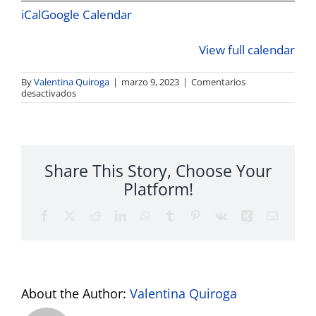
of
iCal
Google Calendar
Year
2023
View full calendar
By
Valentina Quiroga
|
marzo 9, 2023
|
Comentarios
en
desactivados
BritCham
-
UKCol
End
Share This Story, Choose Your
of
Year
Platform!
2023
Facebook
Twitter
Reddit
LinkedIn
WhatsApp
Tumblr
Pinterest
Vk
Xing
Email
About the Author:
Valentina Quiroga