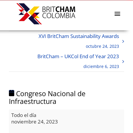
Skip
to
content
Toggl
Navig
La Cámara
XVI BritCham Sustainability Awards
Directorio afiliados
octubre 24, 2023
Eventos & Noticias
BritCham – UKCol End of Year 2023
BritCham Academy
diciembre 6, 2023
Misiones comerciales
Premios Lazos a la Sostenibilidad
Congreso Nacional de
Servicios
Infraestructura
Congreso
Todo el día
Nacional
noviembre 24, 2023
de
Infraestructura