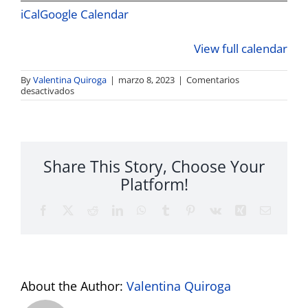
iCal
Google Calendar
View full calendar
By
Valentina Quiroga
|
marzo 8, 2023
|
Comentarios
en
desactivados
Congreso
Nacional
de
Infraestructura
Share This Story, Choose Your
Platform!
Facebook
Twitter
Reddit
LinkedIn
WhatsApp
Tumblr
Pinterest
Vk
Xing
Email
About the Author:
Valentina Quiroga