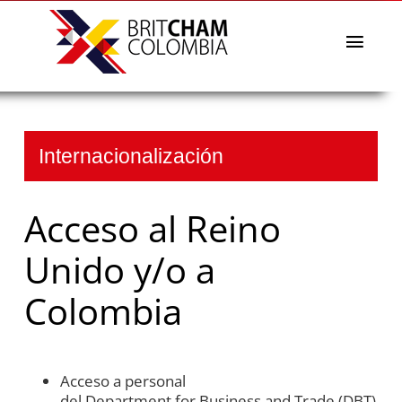
Skip
to
content
Toggl
Navig
The Chamber
Affiliates Directory
Events & News
Internacionalización
BritCham Academy
Acceso al Reino
Commercial Missions
BritCham Sustainability Awards
Unido
y/o a
Services
Colombia​
Español
English
Acceso a personal
del
Department
for
Business
and Trade (DBT)