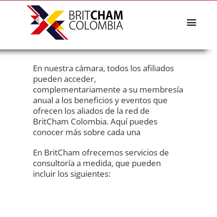
Skip
to
content
Toggl
Navig
The Chamber
Affiliates Directory
En nuestra cámara, todos los afiliados
pueden acceder,
Events & News
complementariamente a su membresía
anual a los beneficios y eventos que
BritCham Academy
ofrecen los aliados de la red de
Commercial Missions
BritCham Colombia. Aquí puedes
conocer más sobre cada una
BritCham Sustainability Awards
En BritCham ofrecemos servicios de
Services
consultoría a medida, que pueden
incluir los siguientes:
Español
English