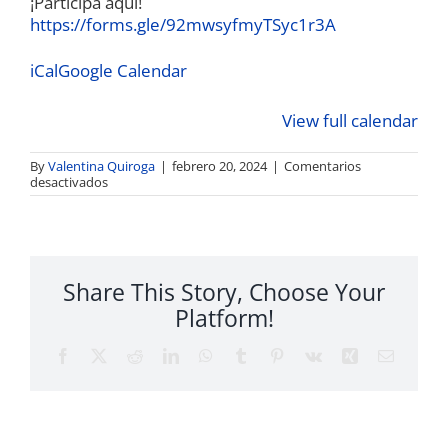
¡Participa aquí!
https://forms.gle/92mwsyfmyTSyc1r3A
iCal
Google Calendar
View full calendar
By
Valentina Quiroga
|
febrero 20, 2024
|
Comentarios
en
desactivados
Torneo
de
Golf
BritCham
Share This Story, Choose Your
2024
Platform!
Facebook
Twitter
Reddit
LinkedIn
WhatsApp
Tumblr
Pinterest
Vk
Xing
Email