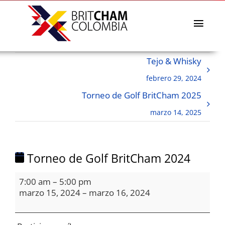
Skip
to
content
Toggl
Navig
La Cámara
Tejo & Whisky
Directorio afiliados
febrero 29, 2024
Eventos & Noticias
Torneo de Golf BritCham 2025
BritCham Academy
marzo 14, 2025
Misiones comerciales
Premios Lazos a la Sostenibilidad
Torneo de Golf BritCham 2024
Servicios
Torneo
7:00 am
–
5:00 pm
de
marzo 15, 2024
–
marzo 16, 2024
Golf
BritCham
2024