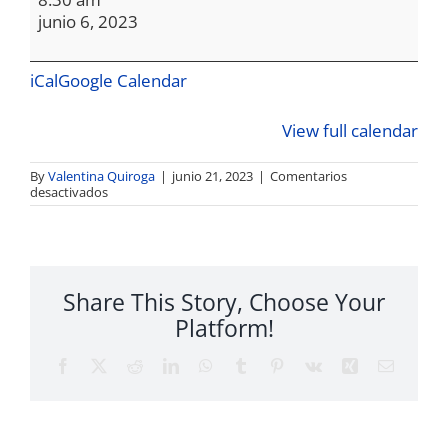
Seguro
junio 6, 2023
paramétrico
y
agropecuario
iCal
Google Calendar
en
el
View full calendar
Marco
del
By
Valentina Quiroga
|
junio 21, 2023
|
Comentarios
Plan
en
desactivados
Nacional
de
Evento:
Seguro
Desarrollo
paramétrico
y
Share This Story, Choose Your
agropecuario
en
Platform!
el
Marco
del
Facebook
Twitter
Reddit
LinkedIn
WhatsApp
Tumblr
Pinterest
Vk
Xing
Email
Plan
Nacional
de
Desarrollo