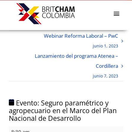
Skip
to
content
Toggl
Navig
La Cámara
Webinar Reforma Laboral – PwC
Directorio afiliados
junio 1, 2023
Eventos & Noticias
Lanzamiento del programa Atenea –
BritCham Academy
Cordillera
Misiones comerciales
junio 7, 2023
Premios Lazos a la Sostenibilidad
Servicios
Evento: Seguro paramétrico y
agropecuario en el Marco del Plan
Nacional de Desarrollo
Evento:
8:30 am