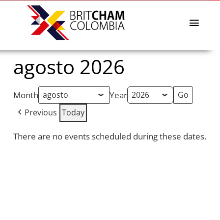
Skip
to
content
Toggl
Navig
La Cámara
agosto 2026
Directorio afiliados
Eventos & Noticias
Month
Year
BritCham Academy
Previous
Today
Misiones comerciales
There are no events scheduled during these dates.
Premios Lazos a la Sostenibilidad
Servicios