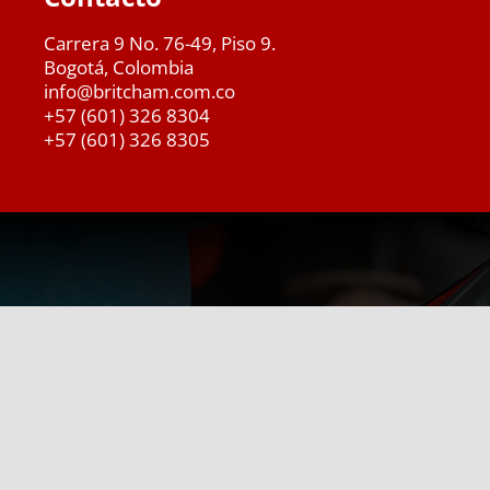
Carrera 9 No. 76-49, Piso 9.
Bogotá, Colombia
info@britcham.com.co
+57 (601) 326 8304
+57 (601) 326 8305