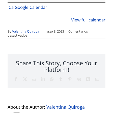
de
la
iCal
Google Calendar
Mujer
View full calendar
By
Valentina Quiroga
|
marzo 8, 2023
|
Comentarios
en
desactivados
Workshop
-
Mes
de
Share This Story, Choose Your
la
Mujer
Platform!
Facebook
Twitter
Reddit
LinkedIn
WhatsApp
Tumblr
Pinterest
Vk
Xing
Email
About the Author:
Valentina Quiroga