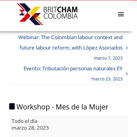
Skip
to
content
Toggl
Navig
La Cámara
Webinar: The Colombian labour context and
Directorio afiliados
future labour reform, with López Asociados
Eventos & Noticias
marzo 7, 2023
BritCham Academy
Evento: Tributación personas naturales EY
Misiones comerciales
marzo 23, 2023
Premios Lazos a la Sostenibilidad
Servicios
Workshop - Mes de la Mujer
Workshop
Todo el día
-
marzo 28, 2023
Mes